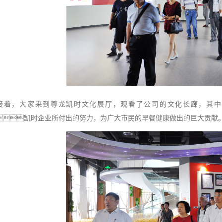
接着，大家来到尊龙凯时文化展厅，观看了公司的文化长廊，其中
凯时企业所付出的努力，为广大市民的早餐健康做出的巨大贡献