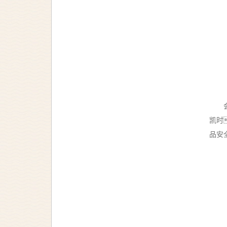
凯时
品安