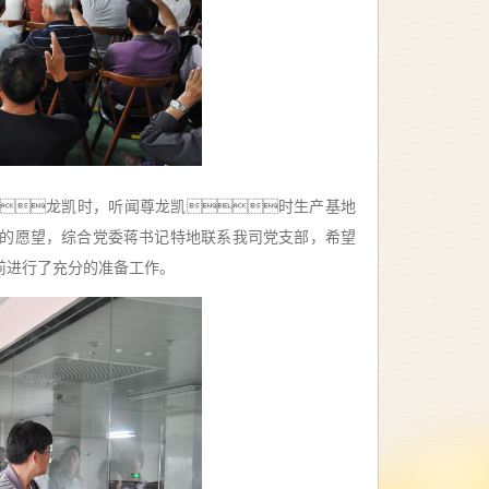
龙凯时，听闻尊龙凯时生产基地
的愿望，综合党委蒋书记特地联系我司党支部，希望
前进行了充分的准备工作。