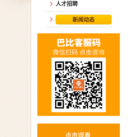
人才招聘
新闻动态