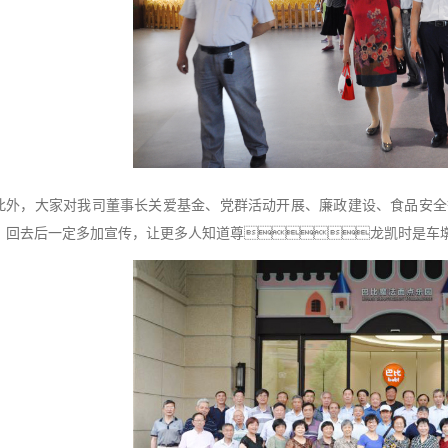
此外，大家对我司董事长关爱基金、党群活动开展、廉政建设、食品安全
。回去后一定多加宣传，让更多人知道尊龙凯时是车