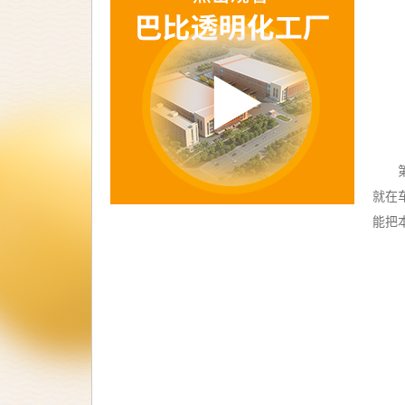
就在
能把