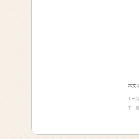
本文网址
上一
下一