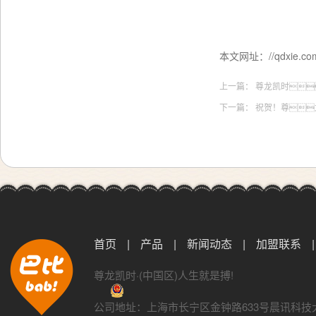
本文网址：//qdxie.com:
上一篇：
尊龙凯时
下一篇：
祝贺！尊
首页
|
产品
|
新闻动态
|
加盟联系
|
尊龙凯时·(中国区)人生就是搏!
公司地址：上海市长宁区金钟路633号晨讯科技大