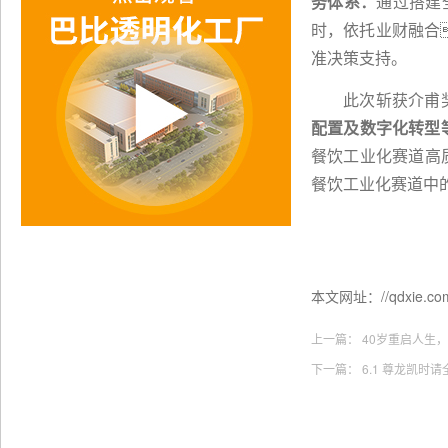
务体系：
通过搭建
时，依托业财融合
准决策支持。
此次斩获介甫
配置及数字化转型
餐饮工业化赛道高
餐饮工业化赛道中
本文网址：//qdxie.com:
上一篇：
40岁重启人生
下一篇：
6.1 尊龙凯时请