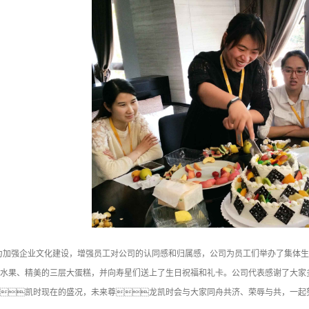
为加强企业文化建设，增强员工对公司的认同感和归属感，公司为员工们举办了集体生
水果、精美的三层大蛋糕，并向寿星们送上了生日祝福和礼卡。公司代表感谢了大家
凯时现在的盛况，未来尊龙凯时会与大家同舟共济、荣辱与共，一起