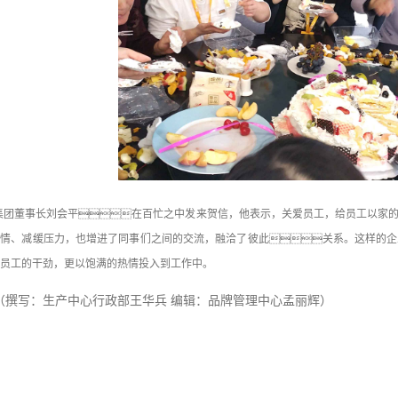
集团董事长刘会平在百忙之中发来贺信，他表示，关爱员工，给员工以家
心情、减缓压力，也增进了同事们之间的交流，融洽了彼此关系。这样的企
员工的干劲，更以饱满的热情投入到工作中。
（撰写：生产中心行政部王华兵 编辑：品牌管理中心孟丽辉）