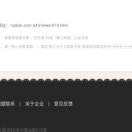
：//qdxie.com:443/news/913.html
篇：
致敬申城建设者---“巴交善”社团『暖心早餐』公益活动
篇：
第一批小游客来啦！--- 首批“松江万户文明亲子游”家庭体验尊龙凯时
加盟联系
|
关于企业
|
意见反馈
晨讯科技大厦A栋518室