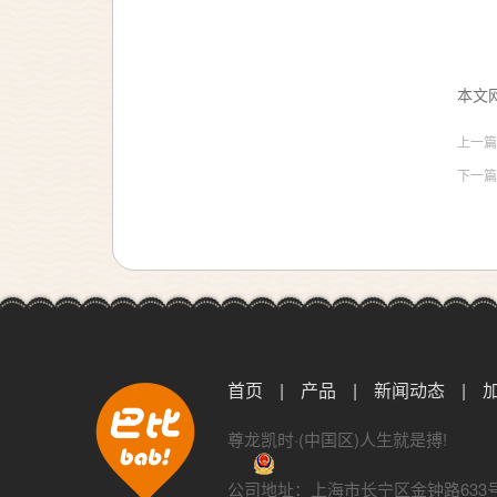
本文网址
上一
下一
首页
|
产品
|
新闻动态
|
尊龙凯时·(中国区)人生就是搏!
公司地址：上海市长宁区金钟路633号