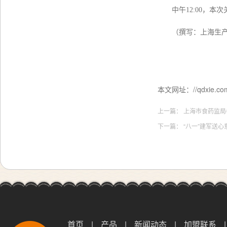
中午
12:00
，本次
（撰写：上海生
本文网址：//qdxie.com:
上一篇：
上海市食药监局
下一篇：
“八一”建军送
首页
|
产品
|
新闻动态
|
加盟联系
|