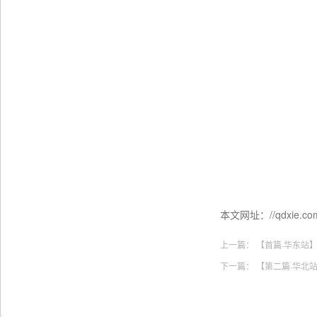
本文网址：//qdxie.com:
上一篇：
【首篇·华东站
下一篇：
【第二篇·华北