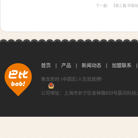
下一篇：
【第三篇·华南
首页
|
产品
|
新闻动态
|
加盟联系
|
尊龙凯时·(中国区)人生就是搏!
公司地址：上海市长宁区金钟路633号晨讯科技大