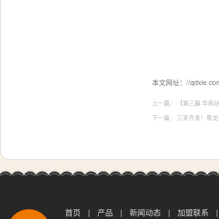
本文网址：//qdxie.com:
上一篇：
【第三篇·华南
下一篇：
三奖齐发！尊龙
首页
|
产品
|
新闻动态
|
加盟联系
|