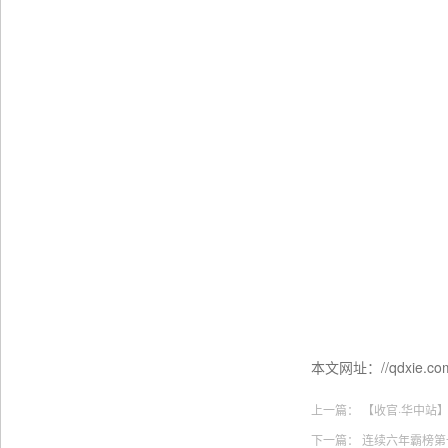
本文网址：//qdxie.com:
上一篇：
【收官·华中站
下一篇：
连续六年霸榜第