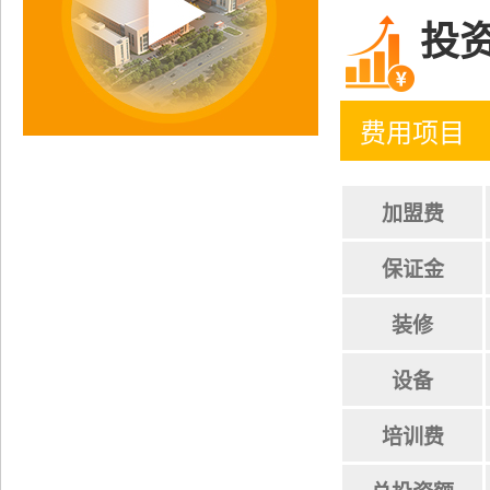
投
费用项目
加盟费
保证金
装修
设备
培训费