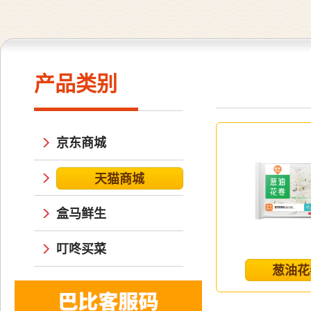
产品类别
京东商城
天猫商城
盒马鲜生
叮咚买菜
葱油花