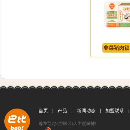
韭菜猪肉锁
首页
|
产品
|
新闻动态
|
加盟联系
|
尊龙凯时·(中国区)人生就是搏!