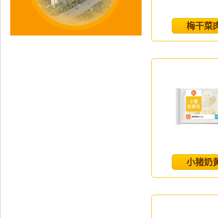
梅干菜
小猪奶